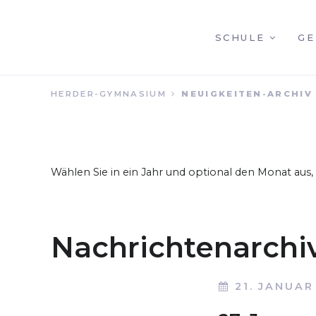
NAVIGATION
SCHULE
GE
HERDER-GYMNASIUM
NEUIGKEITEN-ARCHIV
ÜBERSPRINGEN
Wählen Sie in ein Jahr und optional den Monat aus
Nachrichtenarchi
21. JANUAR