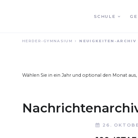
NAVIGATION
SCHULE
GE
HERDER-GYMNASIUM
NEUIGKEITEN-ARCHIV
ÜBERSPRINGEN
Wählen Sie in ein Jahr und optional den Monat aus
Nachrichtenarchi
26. OKTOB