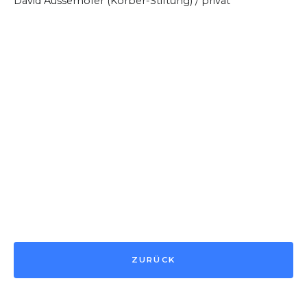
David Ausserhofer (Körber-Stiftung) / privat
ZURÜCK