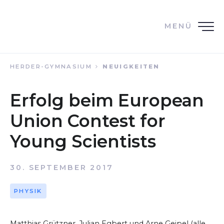
MENÜ
HERDER-GYMNASIUM
NEUIGKEITEN
Erfolg beim European
Union Contest for
Young Scientists
30. SEPTEMBER 2017
PHYSIK
Matthias Grützner, Julian Egbert und Arne Geipel (alle