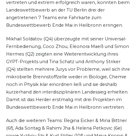
vertreten und extrem erfolgreich waren, konnten beim
Landeswettbewerb an der TU Berlin drei der
angetretenen 7 Teams eine Fahrkarte zum
Bundeswettbewerb Ende Mai in Heilbronn erringen.
Mikhail Soldatov (Q4) überzeugte mit seiner Universal-
Fernbedienung, Coco Zhou, Eleonora Maeß und Simon
Hermes (Q2) zeigten eine Weiterentwicklung ihres
GYPT-Projekts und Tina Schatz und Anthony Striker
(Q4) stellten mehrere Jurys vor Probleme, weil sich ihre
mikrobielle Brennstoffzelle weder in Biologie, Chemie
noch in Physik klar einordnen ließ und sie deshalb
kurzerhand den interdisziplinären Landessieg erhielten.
Damit ist das Herder erstmalig mit drei Projekten im
Bundeswettbewerb Ende Mai in Heilbronn vertreten.
Auch die weiteren Teams: Regina Eicker & Mina Bittner
(6f), Ada Sontag & Rahimi Jha & Helena Petkovic (6e)
sowie Yuzhou Shi & Kurt Stiller (10f) und Maiya Knopp &