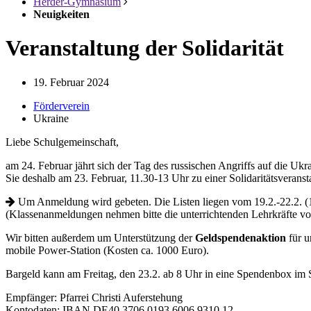
Herder-Gymnasium
Neuigkeiten
Veranstaltung der Solidarität
19. Februar 2024
Förderverein
Ukraine
Liebe Schulgemeinschaft,
am 24. Februar jährt sich der Tag des russischen Angriffs auf die U
Sie deshalb am 23. Februar, 11.30-13 Uhr zu einer Solidaritätsvera
Um Anmeldung wird gebeten. Die Listen liegen vom 19.2.-22.2. (1
(Klassenanmeldungen nehmen bitte die unterrichtenden Lehrkräfte vo
Wir bitten außerdem um Unterstützung der
Geldspendenaktion
für u
mobile Power-Station (Kosten ca. 1000 Euro).
Bargeld kann am Freitag, den 23.2. ab 8 Uhr in eine Spendenbox im S
Empfänger: Pfarrei Christi Auferstehung
Kontodaten: IBAN DE40 3706 0193 6006 9310 12