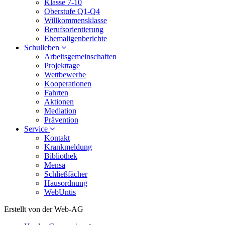
Klasse 7-10
Oberstufe Q1-Q4
Willkommensklasse
Berufsorientierung
Ehemaligenberichte
Schulleben
Arbeitsgemeinschaften
Projekttage
Wettbewerbe
Kooperationen
Fahrten
Aktionen
Mediation
Prävention
Service
Kontakt
Krankmeldung
Bibliothek
Mensa
Schließfächer
Hausordnung
WebUntis
Erstellt von der Web-AG