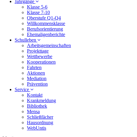
Jahrgänge
Klasse 5-6
Klasse 7-10
Oberstufe Q1-Q4
Willkommensklasse
Berufsorientierung
Ehemaligenberichte
Schulleben
Arbeitsgemeinschaften
Projekttage
Wettbewerbe
Kooperationen
Fahrten
Aktionen
Mediation
Prävention
Service
Kontakt
Krankmeldung
Bibliothek
Mensa
Schließfächer
Hausordnung
WebUntis