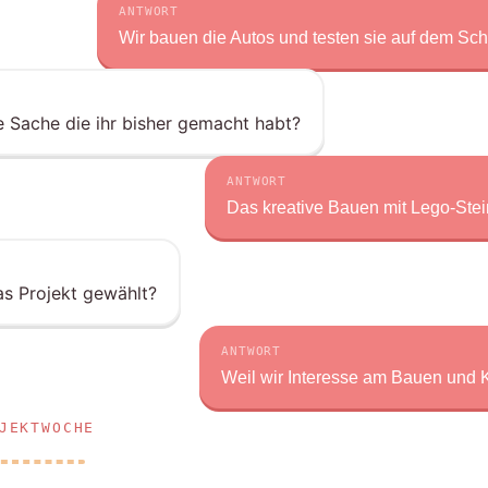
ANTWORT
Wir bauen die Autos und testen sie auf dem Schu
 Sache die ihr bisher gemacht habt?
ANTWORT
Das kreative Bauen mit Lego-Ste
as Projekt gewählt?
ANTWORT
Weil wir Interesse am Bauen und 
JEKTWOCHE