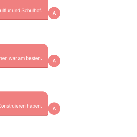
lflur und Schulhof.
A
inen war am besten.
A
Konstruieren haben.
A