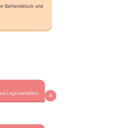
en Batterieblock und
us Lego vorstellen.
A