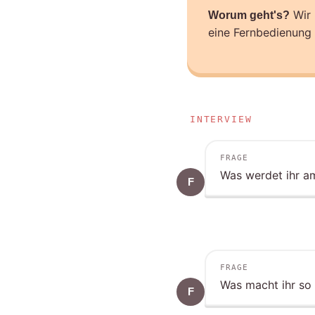
Wir 
Worum geht's?
eine Fernbedienung 
INTERVIEW
FRAGE
Was werdet ihr a
F
FRAGE
Was macht ihr so
F