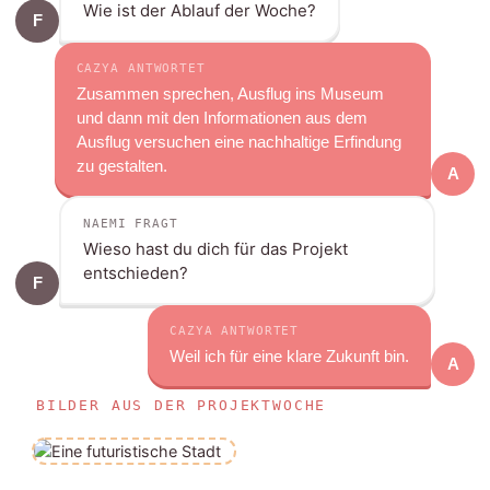
Wie ist der Ablauf der Woche?
F
CAZYA ANTWORTET
Zusammen sprechen, Ausflug ins Museum
und dann mit den Informationen aus dem
Ausflug versuchen eine nachhaltige Erfindung
zu gestalten.
A
NAEMI FRAGT
Wieso hast du dich für das Projekt
entschieden?
F
CAZYA ANTWORTET
Weil ich für eine klare Zukunft bin.
A
BILDER AUS DER PROJEKTWOCHE