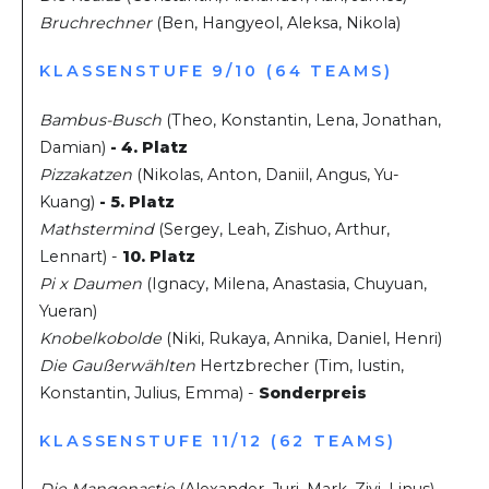
Bruchrechner
(Ben, Hangyeol, Aleksa, Nikola)
KLASSENSTUFE 9/10 (64 TEAMS)
Bambus-Busch
(Theo, Konstantin, Lena, Jonathan,
Damian)
- 4. Platz
Pizzakatzen
(Nikolas, Anton, Daniil, Angus, Yu-
Kuang)
- 5. Platz
Mathstermind
(Sergey, Leah, Zishuo, Arthur,
Lennart) -
10. Platz
Pi x Daumen
(Ignacy, Milena, Anastasia, Chuyuan,
Yueran)
Knobelkobolde
(Niki, Rukaya, Annika, Daniel, Henri)
Die Gaußerwählten
Hertzbrecher (Tim, Iustin,
Konstantin, Julius, Emma) -
Sonderpreis
KLASSENSTUFE 11/12 (62 TEAMS)