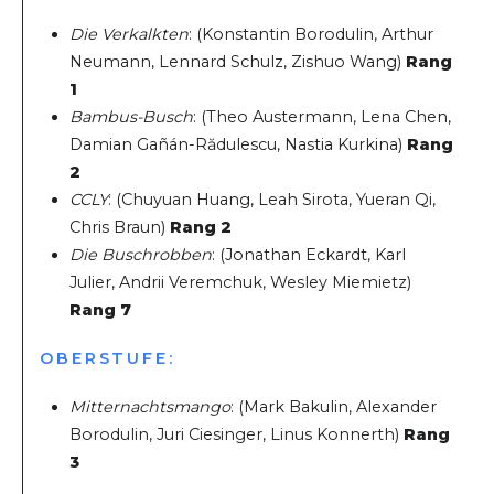
Die Verkalkten
: (Konstantin Borodulin, Arthur
Neumann, Lennard Schulz, Zishuo Wang)
Rang
1
Bambus-Busch
: (Theo Austermann, Lena Chen,
Damian Gañán-Rădulescu, Nastia Kurkina)
Rang
2
CCLY
: (Chuyuan Huang, Leah Sirota, Yueran Qi,
Chris Braun)
Rang 2
Die Buschrobben
: (Jonathan Eckardt, Karl
Julier, Andrii Veremchuk, Wesley Miemietz)
Rang 7
OBERSTUFE:
Mitternachtsmango
: (Mark Bakulin, Alexander
Borodulin, Juri Ciesinger, Linus Konnerth)
Rang
3