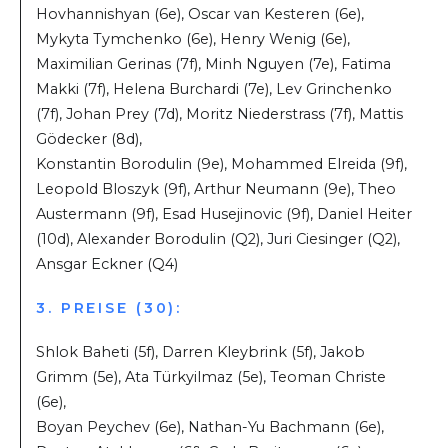
Hovhannishyan (6e), Oscar van Kesteren (6e),
Mykyta Tymchenko (6e), Henry Wenig (6e),
Maximilian Gerinas (7f), Minh Nguyen (7e), Fatima
Makki (7f), Helena Burchardi (7e), Lev Grinchenko
(7f), Johan Prey (7d), Moritz Niederstrass (7f), Mattis
Gödecker (8d),
Konstantin Borodulin (9e), Mohammed Elreida (9f),
Leopold Bloszyk (9f), Arthur Neumann (9e), Theo
Austermann (9f), Esad Husejinovic (9f), Daniel Heiter
(10d), Alexander Borodulin (Q2), Juri Ciesinger (Q2),
Ansgar Eckner (Q4)
3. PREISE (30):
Shlok Baheti (5f), Darren Kleybrink (5f), Jakob
Grimm (5e), Ata Türkyilmaz (5e), Teoman Christe
(6e),
Boyan Peychev (6e), Nathan-Yu Bachmann (6e),