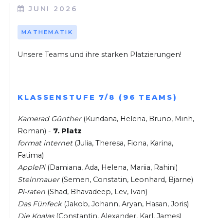
JUNI 2026
MATHEMATIK
Unsere Teams und ihre starken Platzierungen!
KLASSENSTUFE 7/8 (96 TEAMS)
Kamerad Günther
(Kundana, Helena, Bruno, Minh,
Roman) -
7. Platz
format internet
(Julia, Theresa, Fiona, Karina,
Fatima)
ApplePi
(Damiana, Ada, Helena, Mariia, Rahini)
Steinmauer
(Semen, Constatin, Leonhard, Bjarne)
Pi-raten
(Shad, Bhavadeep, Lev, Ivan)
Das Fünfeck
(Jakob, Johann, Aryan, Hasan, Joris)
Die Koalas
(Constantin, Alexander, Karl, James)