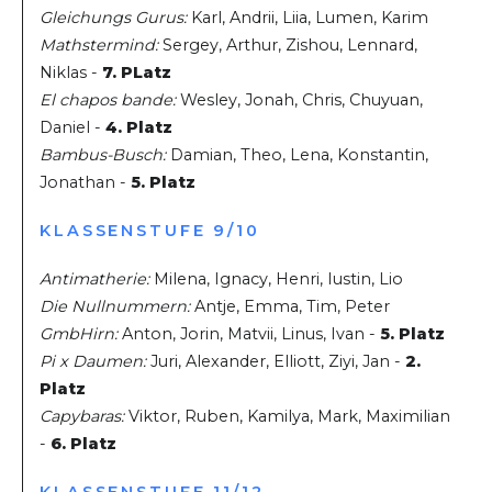
Gleichungs Gurus:
Karl, Andrii, Liia, Lumen, Karim
Mathstermind:
Sergey, Arthur, Zishou, Lennard,
Niklas -
7. PLatz
El chapos bande:
Wesley, Jonah, Chris, Chuyuan,
Daniel -
4. Platz
Bambus-Busch:
Damian, Theo, Lena, Konstantin,
Jonathan -
5. Platz
KLASSENSTUFE 9/10
Antimatherie:
Milena, Ignacy, Henri, Iustin, Lio
Die Nullnummern:
Antje, Emma, Tim, Peter
GmbHirn:
Anton, Jorin, Matvii, Linus, Ivan -
5. Platz
Pi x Daumen:
Juri, Alexander, Elliott, Ziyi, Jan -
2.
Platz
Capybaras:
Viktor, Ruben, Kamilya, Mark, Maximilian
-
6. Platz