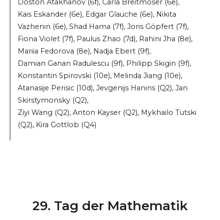
Doston Atakhanov (6f), Carla Breitmoser (6e),
Kais Eskander (6e), Edgar Glauche (6e), Nikita
Vazhenin (6e), Shad Hama (7f), Joris Göpfert (7f),
Fiona Violet (7f), Paulus Zhao (7d), Rahini Jha (8e),
Mariia Fedorova (8e), Nadja Ebert (9f),
Damian Ganan Radulescu (9f), Philipp Skigin (9f),
Konstantin Spirovski (10e), Melinda Jiang (10e),
Atanasije Perisic (10d), Jevgenijs Hanins (Q2), Jan
Skirstymonsky (Q2),
Ziyi Wang (Q2), Anton Kayser (Q2), Mykhailo Tutski
(Q2), Kira Gottlob (Q4)
29. Tag der Mathematik