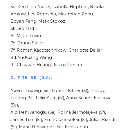
5e: Keo Lino Niesel, Isabella Heptner, Nikolas
Amlow, Lev Poroshin, Maximilian Zhou,
Boyan Feng, Mark Stokoz
5f: Leonard Li
6f: Milon Levin
7e: Bruno Stiller
7f: Roman Kadotschnikow, Charlotte Beller
9d: Yu-Kuang Wang
9f: Chuyuan Huang, Justus Förster
2. PREISE (33):
Naemi Ludwig (5e), Lorenz Kittler (5f), Philipp
Truong (5f), Felix Yuan (5f), Anna Suarez Kuskova
(5e),
Alp Pehlivanoglu (5e), Polina Jermolajeva (5f),
James Tran (5f), Emir Güzelkokar (5f), Julius Brandt
(5f), Mario Hellweger (5e), Konstantin