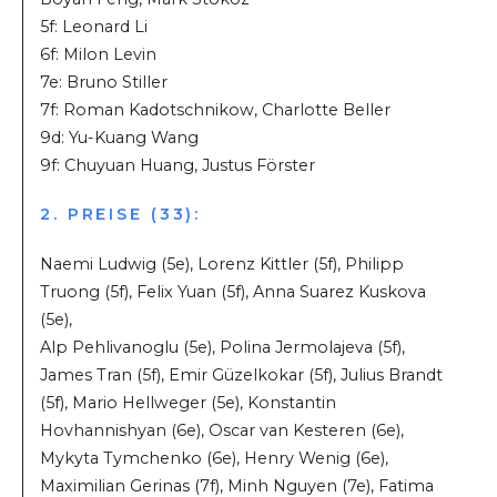
5f: Leonard Li
6f: Milon Levin
7e: Bruno Stiller
7f: Roman Kadotschnikow, Charlotte Beller
9d: Yu-Kuang Wang
9f: Chuyuan Huang, Justus Förster
2. PREISE (33):
Naemi Ludwig (5e), Lorenz Kittler (5f), Philipp
Truong (5f), Felix Yuan (5f), Anna Suarez Kuskova
(5e),
Alp Pehlivanoglu (5e), Polina Jermolajeva (5f),
James Tran (5f), Emir Güzelkokar (5f), Julius Brandt
(5f), Mario Hellweger (5e), Konstantin
Hovhannishyan (6e), Oscar van Kesteren (6e),
Mykyta Tymchenko (6e), Henry Wenig (6e),
Maximilian Gerinas (7f), Minh Nguyen (7e), Fatima