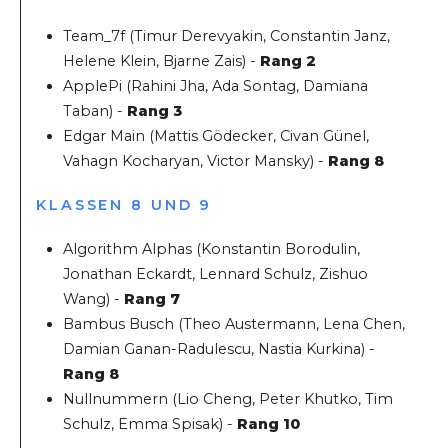
Team_7f (Timur Derevyakin, Constantin Janz,
Helene Klein, Bjarne Zais) -
Rang 2
ApplePi (Rahini Jha, Ada Sontag, Damiana
Taban
) -
Rang 3
Edgar Main (Mattis Gödecker, Civan Günel,
Vahagn Kocharyan, Victor Mansky) -
Rang 8
KLASSEN 8 UND 9
Algorithm Alphas (Konstantin Borodulin,
Jonathan Eckardt, Lennard Schulz, Zishuo
Wang) -
Rang 7
Bambus Busch (Theo Austermann, Lena Chen,
Damian Ganan-Radulescu, Nastia Kurkina) -
Rang 8
Nullnummern (Lio Cheng, Peter Khutko, Tim
Schulz, Emma Spisak) -
Rang 10