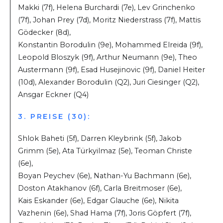
Makki (7f), Helena Burchardi (7e), Lev Grinchenko
(7f), Johan Prey (7d), Moritz Niederstrass (7f), Mattis
Gödecker (8d),
Konstantin Borodulin (9e), Mohammed Elreida (9f),
Leopold Bloszyk (9f), Arthur Neumann (9e), Theo
Austermann (9f), Esad Husejinovic (9f), Daniel Heiter
(10d), Alexander Borodulin (Q2), Juri Ciesinger (Q2),
Ansgar Eckner (Q4)
3. PREISE (30):
Shlok Baheti (5f), Darren Kleybrink (5f), Jakob
Grimm (5e), Ata Türkyilmaz (5e), Teoman Christe
(6e),
Boyan Peychev (6e), Nathan-Yu Bachmann (6e),
Doston Atakhanov (6f), Carla Breitmoser (6e),
Kais Eskander (6e), Edgar Glauche (6e), Nikita
Vazhenin (6e), Shad Hama (7f), Joris Göpfert (7f),