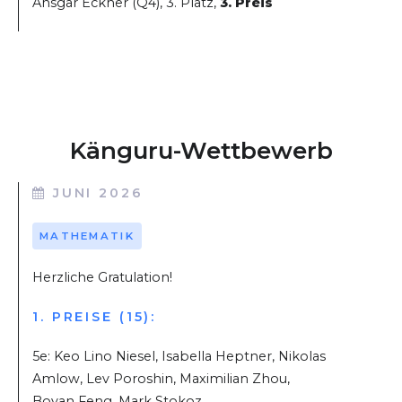
Ansgar Eckner (Q4), 3. Platz,
3. Preis
Känguru-Wettbewerb
JUNI 2026
MATHEMATIK
Herzliche Gratulation!
1. PREISE (15):
5e: Keo Lino Niesel, Isabella Heptner, Nikolas
Amlow, Lev Poroshin, Maximilian Zhou,
Boyan Feng, Mark Stokoz