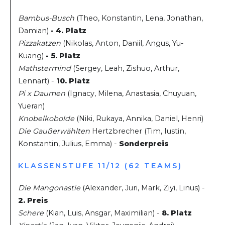
Bambus-Busch
(Theo, Konstantin, Lena, Jonathan,
Damian)
- 4. Platz
Pizzakatzen
(Nikolas, Anton, Daniil, Angus, Yu-
Kuang)
- 5. Platz
Mathstermind
(Sergey, Leah, Zishuo, Arthur,
Lennart) -
10. Platz
Pi x Daumen
(Ignacy, Milena, Anastasia, Chuyuan,
Yueran)
Knobelkobolde
(Niki, Rukaya, Annika, Daniel, Henri)
Die Gaußerwählten
Hertzbrecher (Tim, Iustin,
Konstantin, Julius, Emma) -
Sonderpreis
KLASSENSTUFE 11/12 (62 TEAMS)
Die Mangonastie
(Alexander, Juri, Mark, Ziyi, Linus) -
2. Preis
Schere
(Kian, Luis, Ansgar, Maximilian) -
8. Platz