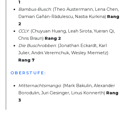
1
Bambus-Busch
: (Theo Austermann, Lena Chen,
Damian Gañán-Rădulescu, Nastia Kurkina)
Rang
2
CCLY
: (Chuyuan Huang, Leah Sirota, Yueran Qi,
Chris Braun)
Rang 2
Die Buschrobben
: (Jonathan Eckardt, Karl
Julier, Andrii Veremchuk, Wesley Miemietz)
Rang 7
OBERSTUFE:
Mitternachtsmango
: (Mark Bakulin, Alexander
Borodulin, Juri Ciesinger, Linus Konnerth)
Rang
3