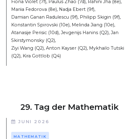
Fiona Violet (7f), Paulus Zhao (7d), Rahini Jha (8e),
Mariia Fedorova (8e), Nadja Ebert (9f),
Damian Ganan Radulescu (9f), Philipp Skigin (9f),
Konstantin Spirovski (10e), Melinda Jiang (10e),
Atanasije Perisic (10d), Jevgenijs Hanins (Q2), Jan
Skirstymonsky (Q2),
Ziyi Wang (Q2), Anton Kayser (Q2), Mykhailo Tutski
(Q2), Kira Gottlob (Q4)
29. Tag der Mathematik
JUNI 2026
MATHEMATIK