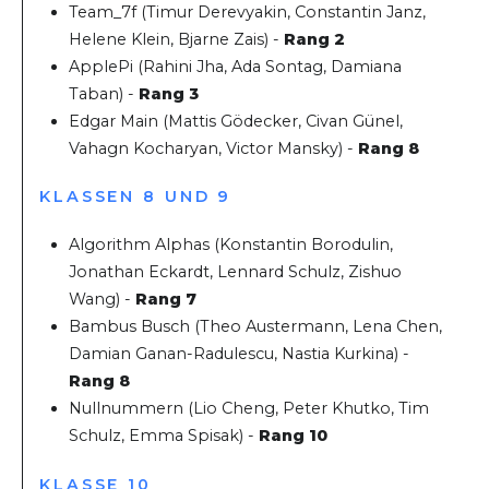
Team_7f (Timur Derevyakin, Constantin Janz,
Helene Klein, Bjarne Zais) -
Rang 2
ApplePi (Rahini Jha, Ada Sontag, Damiana
Taban
) -
Rang 3
Edgar Main (Mattis Gödecker, Civan Günel,
Vahagn Kocharyan, Victor Mansky) -
Rang 8
KLASSEN 8 UND 9
Algorithm Alphas (Konstantin Borodulin,
Jonathan Eckardt, Lennard Schulz, Zishuo
Wang) -
Rang 7
Bambus Busch (Theo Austermann, Lena Chen,
Damian Ganan-Radulescu, Nastia Kurkina) -
Rang 8
Nullnummern (Lio Cheng, Peter Khutko, Tim
Schulz, Emma Spisak) -
Rang 10
KLASSE 10