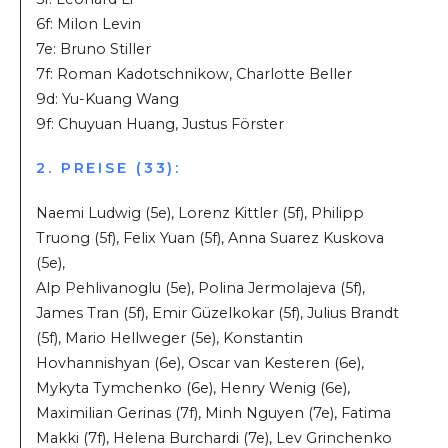
6f: Milon Levin
7e: Bruno Stiller
7f: Roman Kadotschnikow, Charlotte Beller
9d: Yu-Kuang Wang
9f: Chuyuan Huang, Justus Förster
2. PREISE (33):
Naemi Ludwig (5e), Lorenz Kittler (5f), Philipp
Truong (5f), Felix Yuan (5f), Anna Suarez Kuskova
(5e),
Alp Pehlivanoglu (5e), Polina Jermolajeva (5f),
James Tran (5f), Emir Güzelkokar (5f), Julius Brandt
(5f), Mario Hellweger (5e), Konstantin
Hovhannishyan (6e), Oscar van Kesteren (6e),
Mykyta Tymchenko (6e), Henry Wenig (6e),
Maximilian Gerinas (7f), Minh Nguyen (7e), Fatima
Makki (7f), Helena Burchardi (7e), Lev Grinchenko