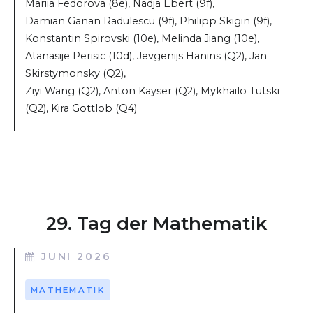
Mariia Fedorova (8e), Nadja Ebert (9f),
Damian Ganan Radulescu (9f), Philipp Skigin (9f),
Konstantin Spirovski (10e), Melinda Jiang (10e),
Atanasije Perisic (10d), Jevgenijs Hanins (Q2), Jan
Skirstymonsky (Q2),
Ziyi Wang (Q2), Anton Kayser (Q2), Mykhailo Tutski
(Q2), Kira Gottlob (Q4)
29. Tag der Mathematik
JUNI 2026
MATHEMATIK