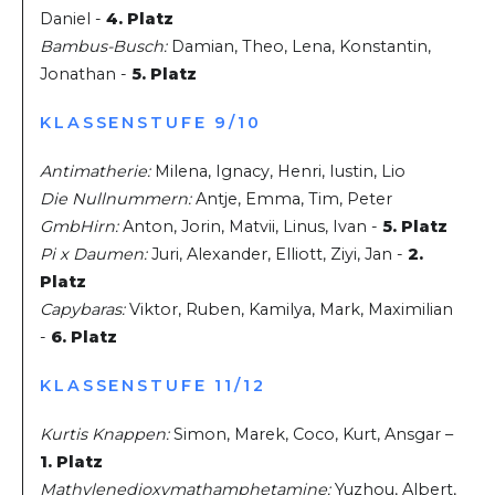
Daniel -
4. Platz
Bambus-Busch:
Damian, Theo, Lena, Konstantin,
Jonathan -
5. Platz
KLASSENSTUFE 9/10
Antimatherie:
Milena, Ignacy, Henri, Iustin, Lio
Die Nullnummern:
Antje, Emma, Tim, Peter
GmbHirn:
Anton, Jorin, Matvii, Linus, Ivan -
5. Platz
Pi x Daumen:
Juri, Alexander, Elliott, Ziyi, Jan -
2.
Platz
Capybaras:
Viktor, Ruben, Kamilya, Mark, Maximilian
-
6. Platz
KLASSENSTUFE 11/12
Kurtis Knappen:
Simon, Marek, Coco, Kurt, Ansgar –
1. Platz
Mathylenedioxymathamphetamine:
Yuzhou, Albert,