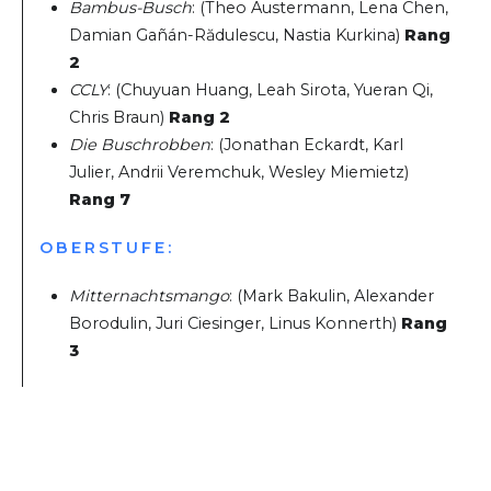
Bambus-Busch
: (Theo Austermann, Lena Chen,
Damian Gañán-Rădulescu, Nastia Kurkina)
Rang
2
CCLY
: (Chuyuan Huang, Leah Sirota, Yueran Qi,
Chris Braun)
Rang 2
Die Buschrobben
: (Jonathan Eckardt, Karl
Julier, Andrii Veremchuk, Wesley Miemietz)
Rang 7
OBERSTUFE:
Mitternachtsmango
: (Mark Bakulin, Alexander
Borodulin, Juri Ciesinger, Linus Konnerth)
Rang
3