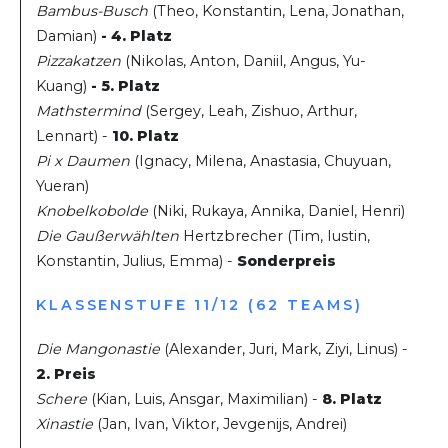
Bambus-Busch
(Theo, Konstantin, Lena, Jonathan,
Damian)
- 4. Platz
Pizzakatzen
(Nikolas, Anton, Daniil, Angus, Yu-
Kuang)
- 5. Platz
Mathstermind
(Sergey, Leah, Zishuo, Arthur,
Lennart) -
10. Platz
Pi x Daumen
(Ignacy, Milena, Anastasia, Chuyuan,
Yueran)
Knobelkobolde
(Niki, Rukaya, Annika, Daniel, Henri)
Die Gaußerwählten
Hertzbrecher (Tim, Iustin,
Konstantin, Julius, Emma) -
Sonderpreis
KLASSENSTUFE 11/12 (62 TEAMS)
Die Mangonastie
(Alexander, Juri, Mark, Ziyi, Linus) -
2. Preis
Schere
(Kian, Luis, Ansgar, Maximilian) -
8. Platz
Xinastie
(Jan, Ivan, Viktor, Jevgenijs, Andrei)