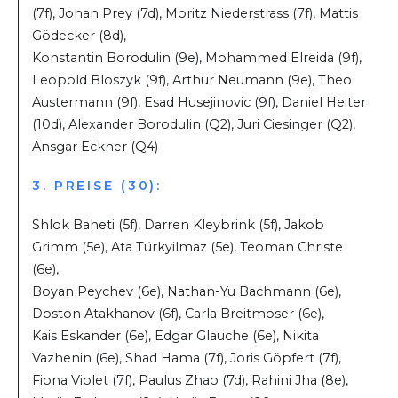
(7f), Johan Prey (7d), Moritz Niederstrass (7f), Mattis
Gödecker (8d),
Konstantin Borodulin (9e), Mohammed Elreida (9f),
Leopold Bloszyk (9f), Arthur Neumann (9e), Theo
Austermann (9f), Esad Husejinovic (9f), Daniel Heiter
(10d), Alexander Borodulin (Q2), Juri Ciesinger (Q2),
Ansgar Eckner (Q4)
3. PREISE (30):
Shlok Baheti (5f), Darren Kleybrink (5f), Jakob
Grimm (5e), Ata Türkyilmaz (5e), Teoman Christe
(6e),
Boyan Peychev (6e), Nathan-Yu Bachmann (6e),
Doston Atakhanov (6f), Carla Breitmoser (6e),
Kais Eskander (6e), Edgar Glauche (6e), Nikita
Vazhenin (6e), Shad Hama (7f), Joris Göpfert (7f),
Fiona Violet (7f), Paulus Zhao (7d), Rahini Jha (8e),