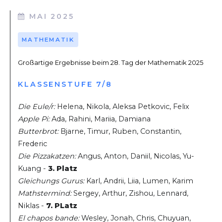
MAI 2025
MATHEMATIK
Großartige Ergebnisse beim 28. Tag der Mathematik 2025
KLASSENSTUFE 7/8
Die Eule/r:
Helena, Nikola, Aleksa Petkovic, Felix
Apple Pi:
Ada, Rahini, Mariia, Damiana
Butterbrot:
Bjarne, Timur, Ruben, Constantin,
Frederic
Die Pizzakatzen:
Angus, Anton, Daniil, Nicolas, Yu-
Kuang -
3. Platz
Gleichungs Gurus:
Karl, Andrii, Liia, Lumen, Karim
Mathstermind:
Sergey, Arthur, Zishou, Lennard,
Niklas -
7. PLatz
El chapos bande:
Wesley, Jonah, Chris, Chuyuan,