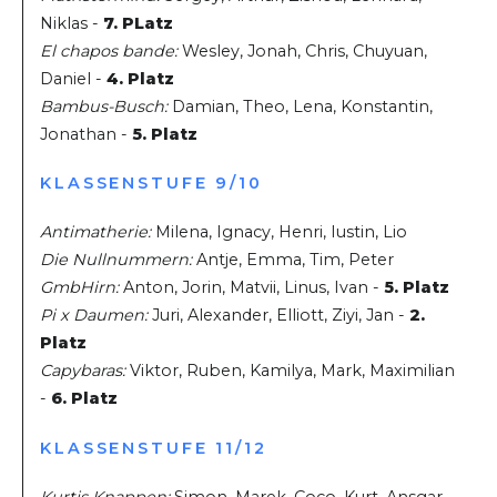
Niklas -
7. PLatz
El chapos bande:
Wesley, Jonah, Chris, Chuyuan,
Daniel -
4. Platz
Bambus-Busch:
Damian, Theo, Lena, Konstantin,
Jonathan -
5. Platz
KLASSENSTUFE 9/10
Antimatherie:
Milena, Ignacy, Henri, Iustin, Lio
Die Nullnummern:
Antje, Emma, Tim, Peter
GmbHirn:
Anton, Jorin, Matvii, Linus, Ivan -
5. Platz
Pi x Daumen:
Juri, Alexander, Elliott, Ziyi, Jan -
2.
Platz
Capybaras:
Viktor, Ruben, Kamilya, Mark, Maximilian
-
6. Platz
KLASSENSTUFE 11/12
Kurtis Knappen:
Simon, Marek, Coco, Kurt, Ansgar –