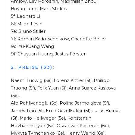
Amlow, Lev Poroshin, Maximilian Zhou,
Boyan Feng, Mark Stokoz
5f: Leonard Li
6f: Milon Levin
7e: Bruno Stiller
7f: Roman Kadotschnikow, Charlotte Beller
9d: Yu-Kuang Wang
9f: Chuyuan Huang, Justus Förster
2. PREISE (33):
Naemi Ludwig (5e), Lorenz Kittler (5f), Philipp
Truong (5f), Felix Yuan (5f), Anna Suarez Kuskova
(5e),
Alp Pehlivanoglu (5e), Polina Jermolajeva (5f),
James Tran (5f), Emir Güzelkokar (5f), Julius Brandt
(5f), Mario Hellweger (5e), Konstantin
Hovhannishyan (6e), Oscar van Kesteren (6e),
Mykyta Tymchenko (6e), Henry Wenig (6e),