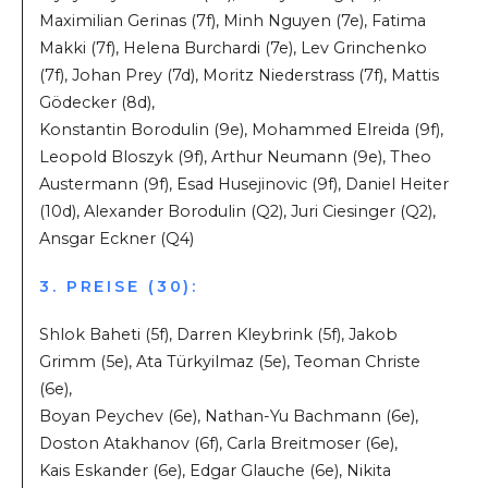
Maximilian Gerinas (7f), Minh Nguyen (7e), Fatima
Makki (7f), Helena Burchardi (7e), Lev Grinchenko
(7f), Johan Prey (7d), Moritz Niederstrass (7f), Mattis
Gödecker (8d),
Konstantin Borodulin (9e), Mohammed Elreida (9f),
Leopold Bloszyk (9f), Arthur Neumann (9e), Theo
Austermann (9f), Esad Husejinovic (9f), Daniel Heiter
(10d), Alexander Borodulin (Q2), Juri Ciesinger (Q2),
Ansgar Eckner (Q4)
3. PREISE (30):
Shlok Baheti (5f), Darren Kleybrink (5f), Jakob
Grimm (5e), Ata Türkyilmaz (5e), Teoman Christe
(6e),
Boyan Peychev (6e), Nathan-Yu Bachmann (6e),
Doston Atakhanov (6f), Carla Breitmoser (6e),
Kais Eskander (6e), Edgar Glauche (6e), Nikita