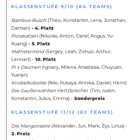
KLASSENSTUFE 9/10 (64 TEAMS)
Bambus-Busch
(Theo, Konstantin, Lena, Jonathan,
Damian)
- 4. Platz
Pizzakatzen
(Nikolas, Anton, Daniil, Angus, Yu-
Kuang)
- 5. Platz
Mathstermind
(Sergey, Leah, Zishuo, Arthur,
Lennart) -
10. Platz
Pi x Daumen
(Ignacy, Milena, Anastasia, Chuyuan,
Yueran)
Knobelkobolde
(Niki, Rukaya, Annika, Daniel, Henri)
Die Gaußerwählten
Hertzbrecher (Tim, Iustin,
Konstantin, Julius, Emma) -
Sonderpreis
KLASSENSTUFE 11/12 (62 TEAMS)
Die Mangonastie
(Alexander, Juri, Mark, Ziyi, Linus) -
2. Preis