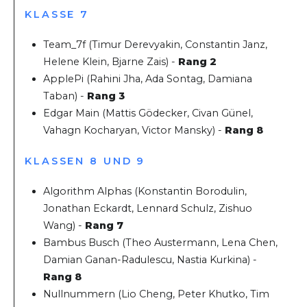
KLASSE 7
Team_7f (Timur Derevyakin, Constantin Janz,
Helene Klein, Bjarne Zais) -
Rang 2
ApplePi (Rahini Jha, Ada Sontag, Damiana
Taban
) -
Rang 3
Edgar Main (Mattis Gödecker, Civan Günel,
Vahagn Kocharyan, Victor Mansky) -
Rang 8
KLASSEN 8 UND 9
Algorithm Alphas (Konstantin Borodulin,
Jonathan Eckardt, Lennard Schulz, Zishuo
Wang) -
Rang 7
Bambus Busch (Theo Austermann, Lena Chen,
Damian Ganan-Radulescu, Nastia Kurkina) -
Rang 8
Nullnummern (Lio Cheng, Peter Khutko, Tim