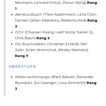
Neumann, Lennard Schulz, Zishuo Wang)
Rang
1
Bambus-Busch
: (Theo Austermann, Lena Chen,
Damian Gañán-Rădulescu, Nastia Kurkina)
Rang
2
CCLY
: (Chuyuan Huang, Leah Sirota, Yueran Qi,
Chris Braun)
Rang 2
Die Buschrobben
: (Jonathan Eckardt, Karl
Julier, Andrii Veremchuk, Wesley Miemietz)
Rang 7
OBERSTUFE:
Mitternachtsmango
: (Mark Bakulin, Alexander
Borodulin, Juri Ciesinger, Linus Konnerth)
Rang
3