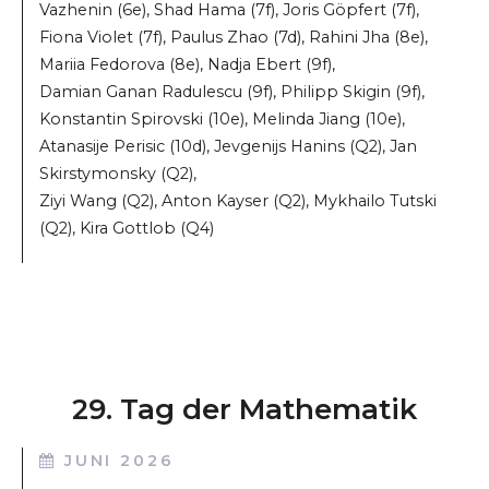
Vazhenin (6e), Shad Hama (7f), Joris Göpfert (7f),
Fiona Violet (7f), Paulus Zhao (7d), Rahini Jha (8e),
Mariia Fedorova (8e), Nadja Ebert (9f),
Damian Ganan Radulescu (9f), Philipp Skigin (9f),
Konstantin Spirovski (10e), Melinda Jiang (10e),
Atanasije Perisic (10d), Jevgenijs Hanins (Q2), Jan
Skirstymonsky (Q2),
Ziyi Wang (Q2), Anton Kayser (Q2), Mykhailo Tutski
(Q2), Kira Gottlob (Q4)
29. Tag der Mathematik
JUNI 2026