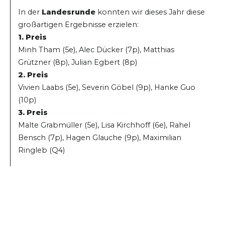
In der
Landesrunde
konnten wir dieses Jahr diese
großartigen Ergebnisse erzielen:
1. Preis
Minh Tham (5e), Alec Dücker (7p), Matthias
Grützner (8p), Julian Egbert (8p)
2. Preis
Vivien Laabs (5e), Severin Göbel (9p), Hanke Guo
(10p)
3. Preis
Malte Grabmüller (5e), Lisa Kirchhoff (6e), Rahel
Bensch (7p), Hagen Glauche (9p), Maximilian
Ringleb (Q4)