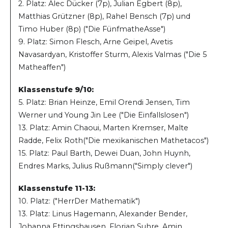
2. Platz: Alec Dücker (7p), Julian Egbert (8p),
Matthias Grützner (8p), Rahel Bensch (7p) und
Timo Huber (8p) ("Die FünfmatheAsse")
9. Platz: Simon Flesch, Arne Geipel, Avetis
Navasardyan, Kristoffer Sturm, Alexis Valmas ("Die 5
Matheaffen")
Klassenstufe 9/10:
5. Platz: Brian Heinze, Emil Orendi Jensen, Tim
Werner und Young Jin Lee ("Die Einfallslosen")
13. Platz: Amin Chaoui, Marten Kremser, Malte
Radde, Felix Roth("Die mexikanischen Mathetacos")
15. Platz: Paul Barth, Dewei Duan, John Huynh,
Endres Marks, Julius Rußmann("Simply clever")
Klassenstufe 11-13:
10. Platz: ("HerrDer Mathematik")
13. Platz: Linus Hagemann, Alexander Bender,
Johanna Ettingshausen, Florian Suhre, Amin