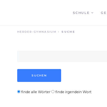
NAVIGATION
SCHULE
GE
HERDER-GYMNASIUM
SUCHE
ÜBERSPRINGEN
SUCHBEGRIFFE
SUCHEN
OPTIONEN
finde alle Wörter
finde irgendein Wort