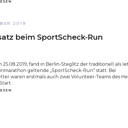
LESEN
BER 2019
nsatz beim SportScheck-Run
5.08.2019, fand in Berlin-Steglitz der traditionell als le
linmarathon geltende „SportScheck-Run“ statt. Bei
ter waren erstmals auch zwei Volunteer-Teams des He
tart.
LESEN