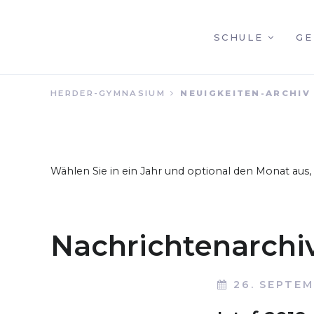
NAVIGATION
SCHULE
GE
HERDER-GYMNASIUM
NEUIGKEITEN-ARCHIV
ÜBERSPRINGEN
Wählen Sie in ein Jahr und optional den Monat aus
Nachrichtenarchi
26. SEPTEM