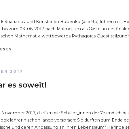
k Shafranov und Konstantin Bobenko (alle 9p) fuhren mit He
 bis zum 03. 06. 2017 nach Malmö, um als Gäste an der finale
ischen Mathematik-wettbewerbs Pythagoras Quest teilzun
LESEN
BER 2017
r es soweit!
. November 2017, durften die Schüler_innen der 7e endlich das
logielehrerin schon lange versprach: Sie durften zum Ende de
„Fische und deren Anpassung an ihren Lebensraum“ Heringe se