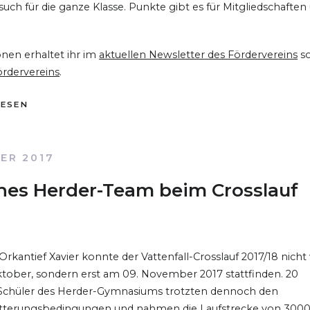
uch für die ganze Klasse. Punkte gibt es für Mitgliedschaften
nen erhaltet ihr im
aktuellen Newsletter des Fördervereins
s
ördervereins
.
LESEN
ER 2017
ches Herder-Team beim Crosslauf
Orkantief Xavier konnte der Vattenfall-Crosslauf 2017/18 nicht
tober, sondern erst am 09. November 2017 stattfinden. 20
Schüler des Herder-Gymnasiums trotzten dennoch den
tterungsbedingungen und nahmen die Laufstrecke von 300