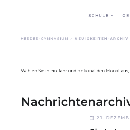
NAVIGATION
SCHULE
GE
HERDER-GYMNASIUM
NEUIGKEITEN-ARCHIV
ÜBERSPRINGEN
Wählen Sie in ein Jahr und optional den Monat aus
Nachrichtenarchi
21. DEZEMB