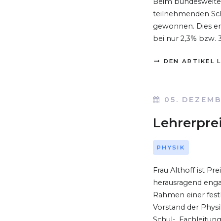
Beim bundesweiten
teilnehmenden Schü
gewonnen. Dies ent
bei nur 2,3% bzw. 3
DEN ARTIKEL 
05. DEZEMB
Lehrerprei
PHYSIK
Frau Althoff ist Pr
herausragend enga
Rahmen einer festl
Vorstand der Physi
Schul-, Fachleitun