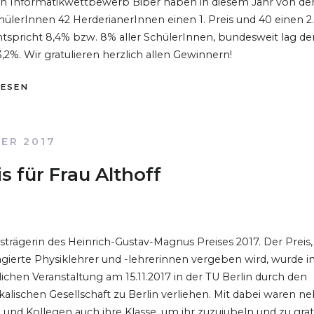
 Informatikwettbewerb Biber haben in diesem Jahr von de
lerInnen 42 HerderianerInnen einen 1. Preis und 40 einen 2.
spricht 8,4% bzw. 8% aller SchülerInnen, bundesweit lag der
,2%. Wir gratulieren herzlich allen Gewinnern!
LESEN
ER 2017
s für Frau Althoff
eisträgerin des Heinrich-Gustav-Magnus Preises 2017. Der Preis,
gierte Physiklehrer und -lehrerinnen vergeben wird, wurde 
ichen Veranstaltung am 15.11.2017 in der TU Berlin durch den
kalischen Gesellschaft zu Berlin verliehen. Mit dabei waren n
g und Kollegen auch ihre Klasse, um ihr zuzujubeln und zu grat